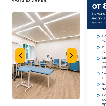
Фото клиники
от 
Максима
программ
длительн
Вс
«О
Ин
ус
Ма
ме
(п
Сн
тр
Ко
ле
Ре
ре
пр