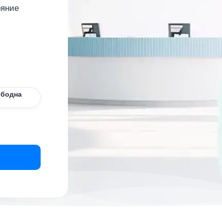
ояние
ободна