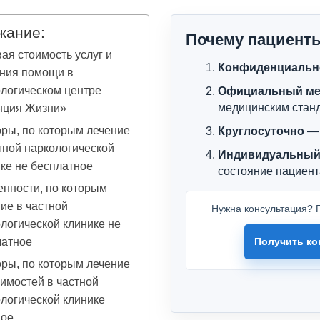
жание:
Почему пациент
ая стоимость услуг и
Конфиденциальн
ания помощи в
логическом центре
Официальный ме
медицинским стан
нция Жизни»
ры, по которым лечение
Круглосуточно
— 
тной наркологической
Индивидуальный
ке не бесплатное
состояние пациент
нности, по которым
ие в частной
Нужна консультация? П
логической клинике не
латное
Получить ко
ры, по которым лечение
имостей в частной
логической клинике
ное