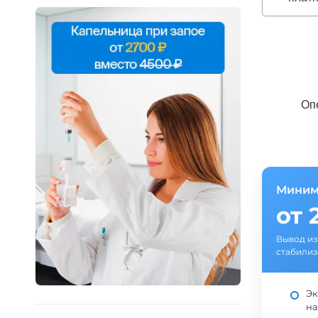
Оп
Миним
от 
Вывод из
стабилиз
Эк
на