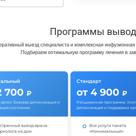
Программы вывода
еративный выезд специалиста и комплексная инфузионная 
Подбираем оптимальную программу лечения в зав
альный
Стандарт
2 700
от 4 900
₽
₽
 запоя. Базовая детоксикация и
Расширенная программа. Уси
ация состояния.
детоксикация и поддержка ор
стренный выезд врача-
Все услуги пакета
рколога на дом
«Минимальный»