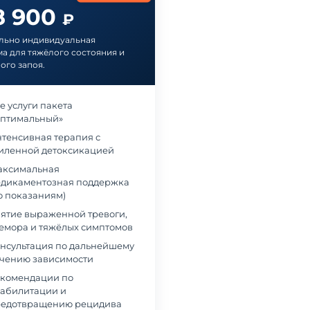
8 900
₽
льно индивидуальная
а для тяжёлого состояния и
ого запоя.
е услуги пакета
птимальный»
тенсивная терапия с
иленной детоксикацией
ксимальная
дикаментозная поддержка
о показаниям)
ятие выраженной тревоги,
емора и тяжёлых симптомов
нсультация по дальнейшему
чению зависимости
комендации по
абилитации и
едотвращению рецидива