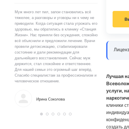
ами,
Муж много лет пил, запои становились всё
Я сам обратился 
ту.
тяжелее, а разговоры и уговоры ни к чему не
«Станция Жизни»,
В
ту
приводили. Когда ситуация стала угрожать его
полностью контр
здоровью, мы обратились в клинику «Станция
страшно и стыдно
ацию.
Жизни». Нас приняли без осуждения, спокойно
чувства быстро у
истов
всё объяснили и предложили лечение. Врачи
выслушал, объясн
 читают
провели детоксикацию, стабилизировали
и предложил поня
Лиценз
ься в
состояние и дали рекомендации для
прошло анонимно,
аны на
дальнейшего восстановления. Сейчас муж
лечения я впервы
и веру.
держится, стал спокойнее и ответственнее.
почувствовал ясн
Для нашей семьи это огромный шаг вперёд.
что могу жить тр
Спасибо специалистам за профессионализм и
поддержку.
Лучшая н
человеческое отношение.
Всеволож
услуги, н
Алек
наркотич
Ирина Соколова
клиники с
индивидуа
конфиденц
создать д