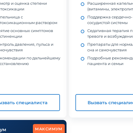
мотр и оценка степени
Расширенная капель
токсикации
(витамины, электроли
пельница с
Поддержка сердечно-
токсикационным раствором
сосудистой системы
ятие основных симптомов
Седативная терапия 
стиненции
тревоге и возбуждени
нтроль давления, пульса и
Препараты для норма
мочувствия
сна и самочувствия
комендации по дальнейшему
Подробные рекоменд
сстановлению
пациента и семьи
ызвать специалиста
Вызвать специали
МАКСИМУМ
ум