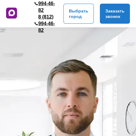
994-46-
📞
82
Выбрать
Заказать
город
звонок
8 (812)
994-46-
📞
82