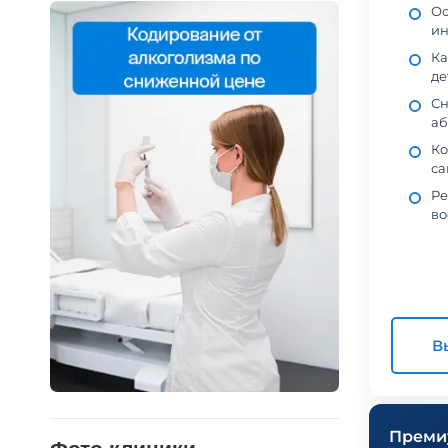
Ос
ин
Ка
де
Сн
аб
Ко
са
Ре
во
В
Преми