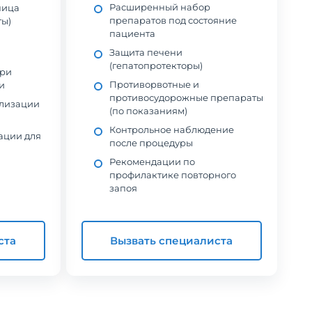
Расширенный набор
ница
препаратов под состояние
ты)
пациента
Защита печени
(гепатопротекторы)
при
Противорвотные и
и
противосудорожные препараты
лизации
(по показаниям)
Контрольное наблюдение
ации для
после процедуры
Рекомендации по
профилактике повторного
запоя
ста
Вызвать специалиста