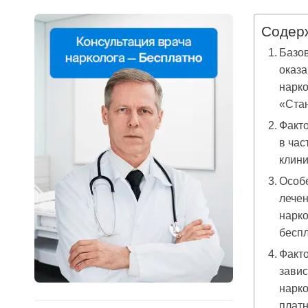
Содер
Базов
оказ
нарко
«Ста
Факто
в час
клини
Особе
лечен
нарко
бесп
Факто
завис
нарко
плат