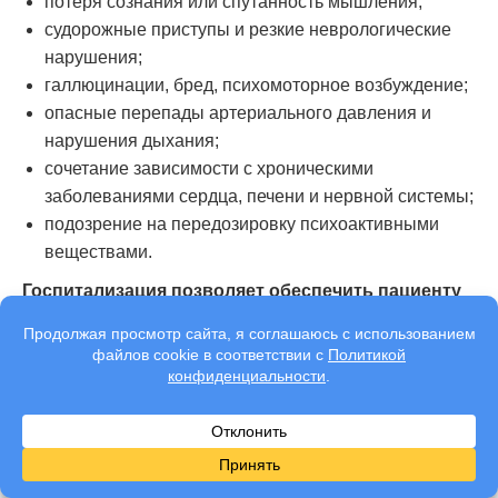
потеря сознания или спутанность мышления;
судорожные приступы и резкие неврологические
нарушения;
галлюцинации, бред, психомоторное возбуждение;
опасные перепады артериального давления и
нарушения дыхания;
сочетание зависимости с хроническими
заболеваниями сердца, печени и нервной системы;
подозрение на передозировку психоактивными
веществами.
Госпитализация позволяет обеспечить пациенту
постоянное наблюдение, своевременную
корректировку терапии и защиту от повторного
употребления в остром периоде.
Преимущества вызова скорой наркологической
помощи в центре наркологии «Станция Жизни»
Преимущества вызова срочной наркопомощи в