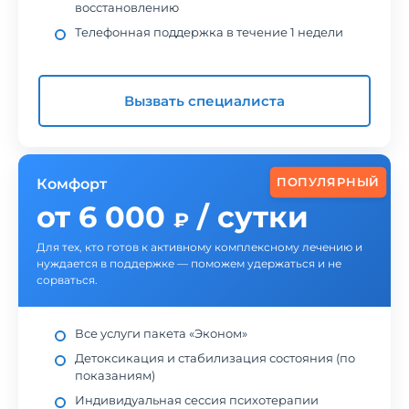
восстановлению
Телефонная поддержка в течение 1 недели
Вызвать специалиста
ПОПУЛЯРНЫЙ
Комфорт
от 6 000
/ сутки
₽
Для тех, кто готов к активному комплексному лечению и
нуждается в поддержке — поможем удержаться и не
сорваться.
Все услуги пакета «Эконом»
Детоксикация и стабилизация состояния (по
показаниям)
Индивидуальная сессия психотерапии