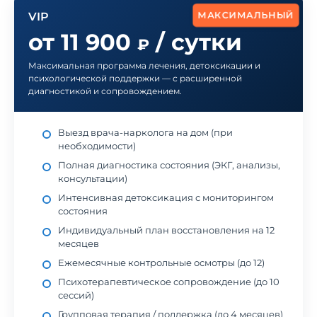
МАКСИМАЛЬНЫЙ
VIP
от 11 900
/ сутки
₽
Максимальная программа лечения, детоксикации и
психологической поддержки — с расширенной
диагностикой и сопровождением.
Выезд врача-нарколога на дом (при
необходимости)
Полная диагностика состояния (ЭКГ, анализы,
консультации)
Интенсивная детоксикация с мониторингом
состояния
Индивидуальный план восстановления на 12
месяцев
Ежемесячные контрольные осмотры (до 12)
Психотерапевтическое сопровождение (до 10
сессий)
Групповая терапия / поддержка (до 4 месяцев)