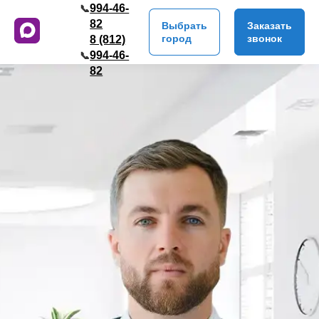
994-46-
📞
82
Выбрать
Заказать
город
звонок
8 (812)
994-46-
📞
82