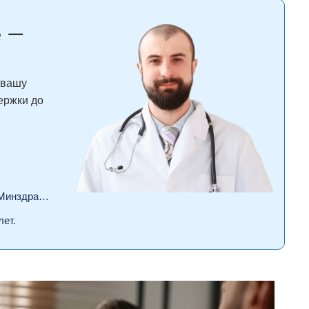
е —
 вашу
ержки до
драва РФ.
лет.