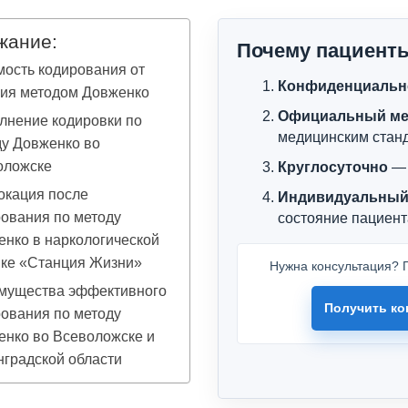
жание:
Почему пациент
ость кодирования от
Конфиденциальн
ния методом Довженко
Официальный ме
лнение кодировки по
медицинским стан
у Довженко во
оложске
Круглосуточно
— 
окация после
Индивидуальный
ования по методу
состояние пациент
нко в наркологической
ике «Станция Жизни»
Нужна консультация? П
мущества эффективного
Получить ко
ования по методу
енко во Всеволожске и
градской области