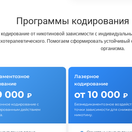
Программы кодирования 
кодирование от никотиновой зависимости с индивидуальн
ихотерапевтического. Помогаем сформировать устойчивый от
организма.
аментозное
Лазерное
ование
кодирование
9 000
от 10 000
₽
₽
нное кодирование с
Безмедикаментозное воздейст
ированным действием
точки зависимости для снижен
а.
никотину.