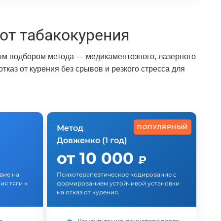
от табакокурения
ым подбором метода — медикаментозного, лазерного
каз от курения без срывов и резкого стресса для
ПОПУЛЯРНЫЙ
Метод
Довженко (1 год)
от 10 000
₽
вие на
Психотерапевтическое кодирование с
ия тяги к
формированием устойчивой установки
на отказ от курения.