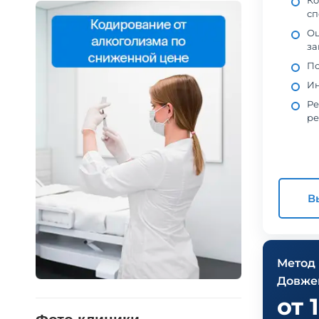
Ко
сп
Оц
за
По
Ин
Ре
ре
В
Метод
Довжен
от 