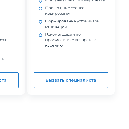
я
Консультация психотерапевта
Проведение сеанса
кодирования
Формирование устойчивой
й
мотивации
Рекомендации по
осле
профилактике возврата к
курению
ата
ста
Вызвать специалиста