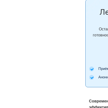
Ле
Оста
готовно
Приём 
Аноним
Совреме
эффектив