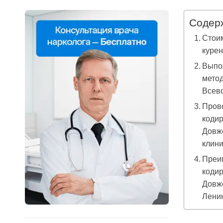
Содер
Стоим
куре
Выпо
метод
Всев
Пров
кодир
Довже
клин
Преи
кодир
Довж
Ленин