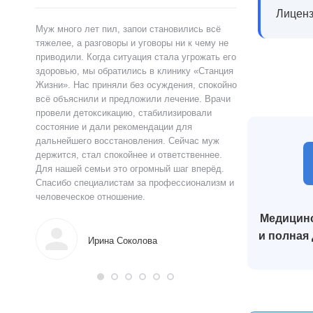
Лиценз
ами,
Муж много лет пил, запои становились всё
Я сам обратился 
ту.
тяжелее, а разговоры и уговоры ни к чему не
«Станция Жизни»,
ту
приводили. Когда ситуация стала угрожать его
полностью контр
здоровью, мы обратились в клинику «Станция
страшно и стыдно
ацию.
Жизни». Нас приняли без осуждения, спокойно
чувства быстро у
истов
всё объяснили и предложили лечение. Врачи
выслушал, объясн
 читают
провели детоксикацию, стабилизировали
и предложил поня
ься в
состояние и дали рекомендации для
прошло анонимно,
аны на
дальнейшего восстановления. Сейчас муж
лечения я впервы
и веру.
держится, стал спокойнее и ответственнее.
почувствовал ясн
Для нашей семьи это огромный шаг вперёд.
что могу жить тр
Спасибо специалистам за профессионализм и
поддержку.
человеческое отношение.
Медицинс
Алек
и полная
Ирина Соколова