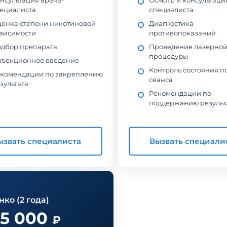
нсультация врача-
Осмотр и консультаци
ециалиста
специалиста
енка степени никотиновой
Диагностика
висимости
противопоказаний
дбор препарата
Проведение лазерно
процедуры
ъекционное введение
Контроль состояния п
комендации по закреплению
сеанса
зультата
Рекомендации по
поддержанию результ
ызвать специалиста
Вызвать специали
ко (2 года)
15 000
₽