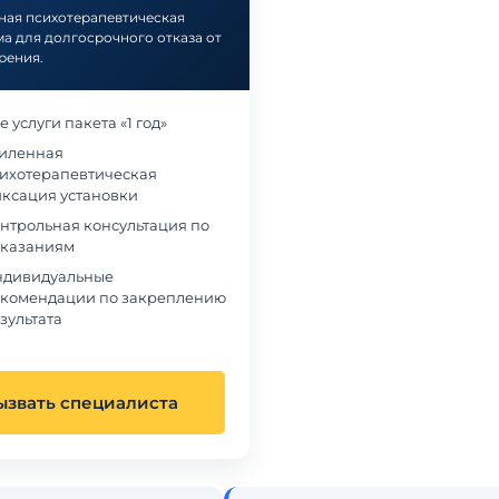
ая психотерапевтическая
а для долгосрочного отказа от
рения.
е услуги пакета «1 год»
иленная
ихотерапевтическая
ксация установки
нтрольная консультация по
казаниям
дивидуальные
комендации по закреплению
зультата
ызвать специалиста