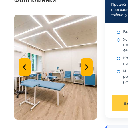
Фото клиники
Продлённ
программ
табакоку
Вс
Ус
пс
фи
Ко
по
Ин
ре
ре
В