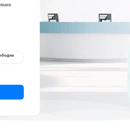
ояние
ободна