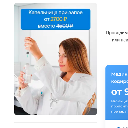
Проводим 
или пс
Медик
кодир
от 
Инъекцио
пролонг
препарат